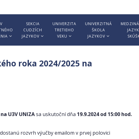
V
SEKCIA
UNIVERZITA
UNIVERZITNÁ
MEDZIN
TNÉHO
CUDZÍCH
TRETIEHO
ŠKOLA
JAZY
ANIA
JAZYKOV
VEKU
JAZYKOV
SKÚŠ
kého roka 2024/2025 na
 na U3V UNIZA
sa uskutoční dňa
19.9.2024 od 15:00 hod.
ci dostanú rozvrh výučby emailom v prvej polovici