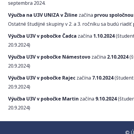
septembra 2024.
Výučba na U3V UNIZA
v Žiline
začína
prvou spoločnou
Ostatné študijné skupiny v 2. a 3. ročníku sa budú riadiť
Výučba U3V v pobočke Čadca
začína
1.10.2024
(študent
20.9.2024)
Výučba U3V v pobočke Námestovo
začína
2.10.2024
(š
20.9.2024)
Výučba U3V v pobočke Rajec
začína
7.10.2024
(študent
20.9.2024)
Výučba U3V v pobočke Martin
začína
9.10.2024
(študen
20.9.2024)
© Ú