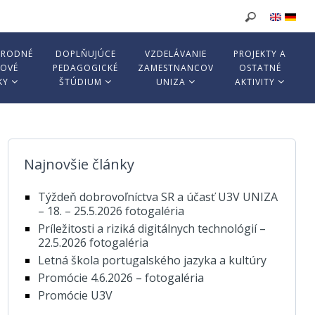
ÁRODNÉ
DOPLŇUJÚCE
VZDELÁVANIE
PROJEKTY A
KOVÉ
PEDAGOGICKÉ
ZAMESTNANCOV
OSTATNÉ
KY
ŠTÚDIUM
UNIZA
AKTIVITY
Najnovšie články
Týždeň dobrovoľníctva SR a účasť U3V UNIZA
– 18. – 25.5.2026 fotogaléria
Príležitosti a riziká digitálnych technológií –
22.5.2026 fotogaléria
Letná škola portugalského jazyka a kultúry
Promócie 4.6.2026 – fotogaléria
Promócie U3V