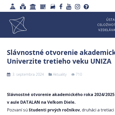
ÚSTA
CELOŽIVO
VZDELÁV
Slávnostné otvorenie akademic
Univerzite tretieho veku UNIZA
3. septembra 2024
Aktuality
710
Slávnostné otvorenie akademického roka 2024/2025
v aule DATALAN na Veľkom Diele.
Pozvaní sú
študenti prvých ročníkov
, druháci a tretia