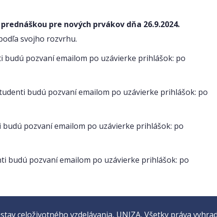
 prednáškou pre nových prvákov dňa 26.9.2024.
 podľa svojho rozvrhu.
i budú pozvaní emailom po uzávierke prihlášok: po
tudenti budú pozvaní emailom po uzávierke prihlášok: po
i budú pozvaní emailom po uzávierke prihlášok: po
ti budú pozvaní emailom po uzávierke prihlášok: po
stav celoživotného vzdelávania, UNIZA, Všetky práva vyhra