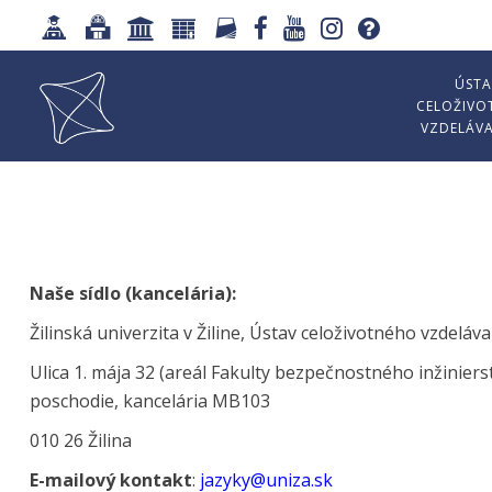
ÚSTA
CELOŽIVO
VZDELÁV
Naše sídlo (kancelária):
Žilinská univerzita v Žiline, Ústav celoživotného vzdeláv
Ulica 1. mája 32 (areál Fakulty bezpečnostného inžinier
poschodie, kancelária MB103
010 26 Žilina
E-mailový kontakt
:
jazyky@uniza.sk