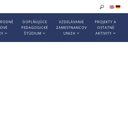
ÁRODNÉ
DOPLŇUJÚCE
VZDELÁVANIE
PROJEKTY A
KOVÉ
PEDAGOGICKÉ
ZAMESTNANCOV
OSTATNÉ
KY
ŠTÚDIUM
UNIZA
AKTIVITY