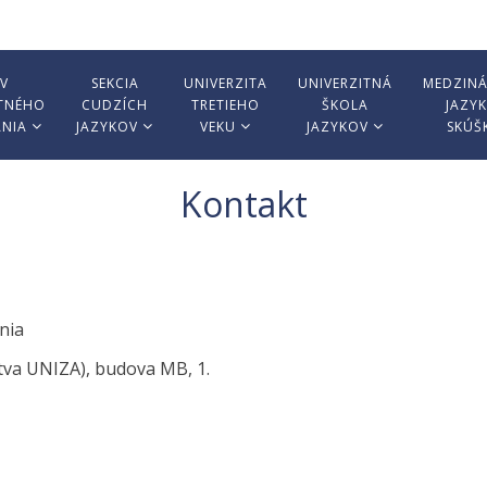
V
SEKCIA
UNIVERZITA
UNIVERZITNÁ
MEDZIN
TNÉHO
CUDZÍCH
TRETIEHO
ŠKOLA
JAZY
ANIA
JAZYKOV
VEKU
JAZYKOV
SKÚŠ
Kontakt
ania
stva UNIZA), budova MB, 1.