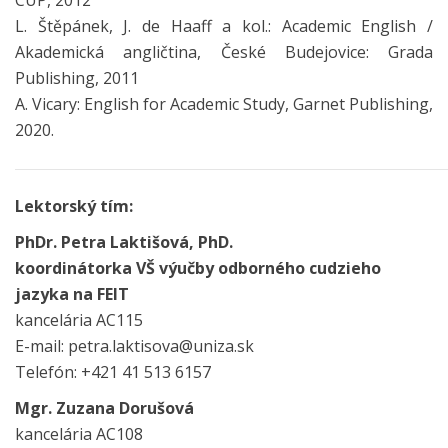
L. Štěpánek, J. de Haaff a kol.: Academic English /
Akademická angličtina, České Budejovice: Grada
Publishing, 2011
A. Vicary: English for Academic Study, Garnet Publishing,
2020.
Lektorský tím:
PhDr. Petra Laktišová, PhD.
koordinátorka VŠ výučby odborného cudzieho
jazyka na FEIT
kancelária AC115
E-mail: petra.laktisova@uniza.sk
Telefón: +421 41 513 6157
Mgr. Zuzana Dorušová
kancelária AC108