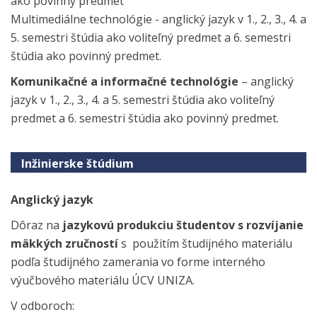
ako povinný predmet
Multimediálne technológie - anglický jazyk v 1., 2., 3., 4. a
5. semestri štúdia ako voliteľný predmet a 6. semestri
štúdia ako povinný predmet.
Komunikačné a informačné technológie
– anglický
jazyk v 1., 2., 3., 4. a 5. semestri štúdia ako voliteľný
predmet a 6. semestri štúdia ako povinný predmet.
Inžinierske štúdium
Anglický jazyk
Dôraz na
jazykovú produkciu študentov s rozvíjanie
mäkkých zručností
s použitím študijného materiálu
podľa študijného zamerania vo forme interného
výučbového materiálu ÚCV UNIZA.
V odboroch: