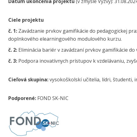
Dátum ukončenia projektu
(v zmysle Výzvy): 31.08.202
Ciele projektu
č. 1:
Zavádzanie prvkov gamifikácie do pedagogickej pr
doplnkového elearningového modulového kurzu.
č. 2:
Eliminácia bariér v zavádzaní prvkov gamifikácie do 
č. 3:
Podpora inovatívnych prístupov k vzdelávaniu, zvyš
Cieľová skupina:
vysokoškolskí učitelia, lídri, študenti,
Podporené:
FOND SK-NIC