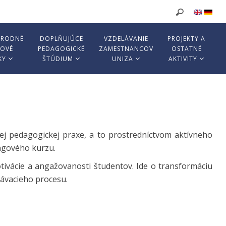
ÁRODNÉ
DOPLŇUJÚCE
VZDELÁVANIE
PROJEKTY A
KOVÉ
PEDAGOGICKÉ
ZAMESTNANCOV
OSTATNÉ
KY
ŠTÚDIUM
UNIZA
AKTIVITY
ej pedagogickej praxe, a to prostredníctvom aktívneho
ngového kurzu.
otivácie a angažovanosti študentov. Ide o transformáciu
lávacieho procesu.