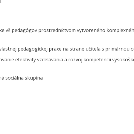
4
axe vš pedagógov prostredníctvom vytvoreného komplexného
vlastnej pedagogickej praxe na strane učiteľa s primárnou o
ovanie efektivity vzdelávania a rozvoj kompetencií vysokoš
 iná sociálna skupina