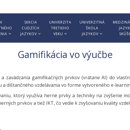
V
SEKCIA
UNIVERZITA
UNIVERZITNÁ
MEDZIN
TNÉHO
CUDZÍCH
TRETIEHO
ŠKOLA
JAZY
ANIA
JAZYKOV
VEKU
JAZYKOV
SKÚŠ
Gamifikácia vo výučbe
 a zavádzania gamifikačných prvkov (vrátane AI) do vlastn
u a dištančného vzdelávania vo forme vytvoreného e-learni
vaniu, ktorý využíva herné prvky a techniky na zvýšenie m
rných prvkov a tiež IKT, čo vedie k zvyšovaniu kvality vzde